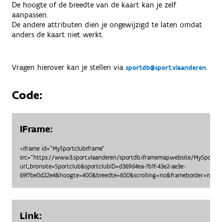
De hoogte of de breedte van de kaart kan je zelf
aanpassen.
De andere attributen dien je ongewijzigd te laten omdat
anders de kaart niet werkt.
Vragen hierover kan je stellen via
.
sportdb@sport.vlaanderen
Code:
IFrame:
<iframe id="MySportclubIframe"
src="https://www3.sport.vlaanderen/sportdb.iframemap.website/MySportc
url_bronsite=Sportclub&sportclubID=d369d4ea-7b1f-43e2-ae3e-
69f7be0d22e4&hoogte=400&breedte=600&scrolling=no&frameborder=no"> <
Link: