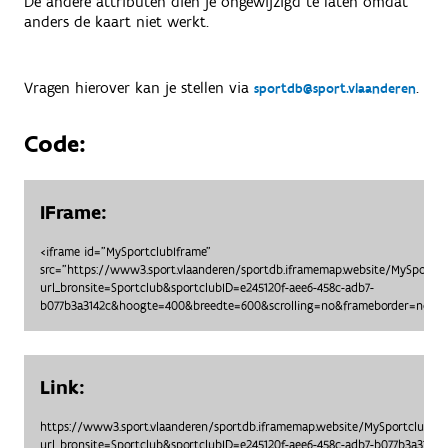
De andere attributen dien je ongewijzigd te laten omdat
anders de kaart niet werkt.
Vragen hierover kan je stellen via
.
sportdb@sport.vlaanderen
Code:
IFrame:
<iframe id="MySportclubIframe"
src="https://www3.sport.vlaanderen/sportdb.iframemap.website/MySportc
url_bronsite=Sportclub&sportclubID=e245120f-aee6-458c-adb7-
b077b3a3142c&hoogte=400&breedte=600&scrolling=no&frameborder=no"> <
Link:
https://www3.sport.vlaanderen/sportdb.iframemap.website/MySportclubO
url_bronsite=Sportclub&sportclubID=e245120f-aee6-458c-adb7-b077b3a314