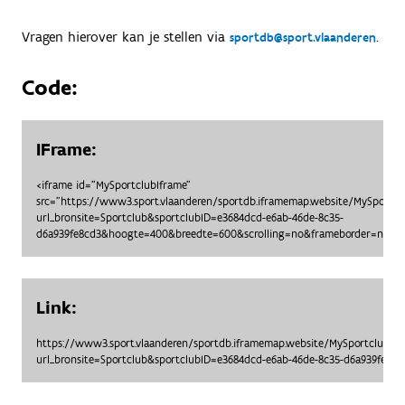
Vragen hierover kan je stellen via
.
sportdb@sport.vlaanderen
Code:
IFrame:
<iframe id="MySportclubIframe"
src="https://www3.sport.vlaanderen/sportdb.iframemap.website/MySportc
url_bronsite=Sportclub&sportclubID=e3684dcd-e6ab-46de-8c35-
d6a939fe8cd3&hoogte=400&breedte=600&scrolling=no&frameborder=no"> <
Link:
https://www3.sport.vlaanderen/sportdb.iframemap.website/MySportclubO
url_bronsite=Sportclub&sportclubID=e3684dcd-e6ab-46de-8c35-d6a939fe8