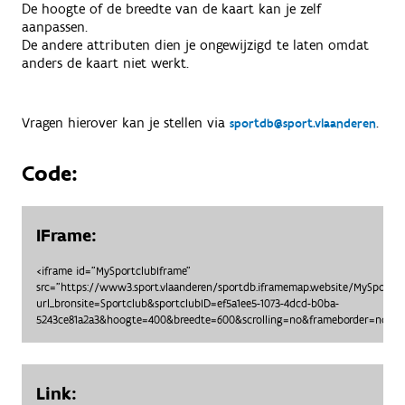
De hoogte of de breedte van de kaart kan je zelf
aanpassen.
De andere attributen dien je ongewijzigd te laten omdat
anders de kaart niet werkt.
Vragen hierover kan je stellen via
.
sportdb@sport.vlaanderen
Code:
IFrame:
<iframe id="MySportclubIframe"
src="https://www3.sport.vlaanderen/sportdb.iframemap.website/MySportc
url_bronsite=Sportclub&sportclubID=ef5a1ee5-1073-4dcd-b0ba-
5243ce81a2a3&hoogte=400&breedte=600&scrolling=no&frameborder=no"> <
Link: