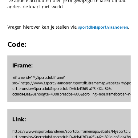
De andere attributen dien je ongewijzigd te laten omdat
anders de kaart niet werkt.
Vragen hierover kan je stellen via
.
sportdb@sport.vlaanderen
Code:
IFrame:
<iframe id="MySportclubIframe"
src="https://www3.sport.vlaanderen/sportdb.iframemap.website/MySportc
url_bronsite=Sportclub&sportclubID=fcb41363-a7f5-412c-895d-
cc81da43ea26&hoogte=400&breedte=600&scrolling=no&frameborder=no"> <
Link:
https://www3.sport.vlaanderen/sportdb.iframemap.website/MySportclubO
url_bronsite=Sportclub&sportclubID=fcb41363-a7f5-412c-895d-cc81da43ea