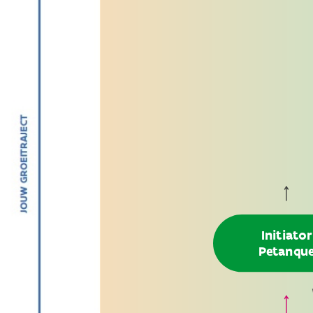
Iii
P