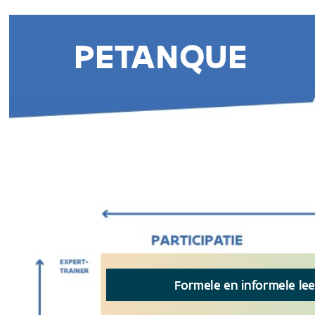
PETANQUE
P
  	Formele en informele leererv