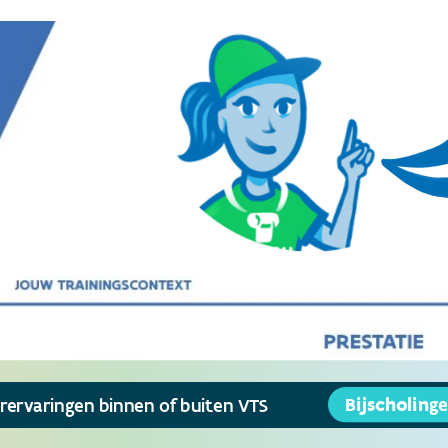
aringen binnen of buiten VTS
B
Formele en informele leerervaringen binnen of buiten VTS