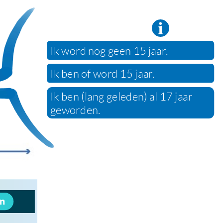
Ik word nog geen 15 jaar.
Ik ben of word 15 jaar.
Ik ben (lang geleden) al 17 jaar
geworden.
ischli