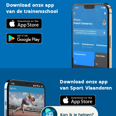
Kennisplatform
Download onze app
Bedrijven
van de trainersschool
Downloads
Trainers en begeleiders
Voor de pers
Scholen
Topsporters
Organisatoren van sportevenementen
Download onze app
van Sport Vlaanderen