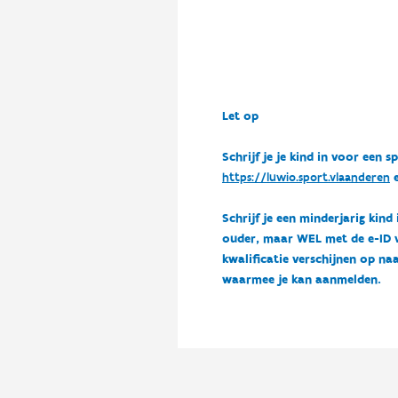
Let op
Schrijf je je kind in voor ee
https://luwio.sport.vlaanderen
e
Schrijf je een minderjarig kind
ouder, maar WEL met de e-ID van
kwalificatie verschijnen op naa
waarmee je kan aanmelden.