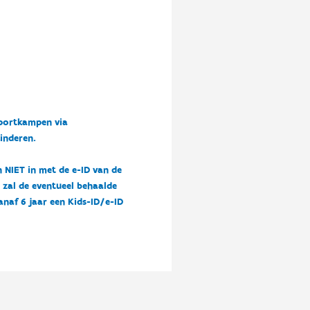
sportkampen via
kinderen.
n NIET in met de e-ID van de
n zal de eventueel behaalde
vanaf 6 jaar een Kids-ID/e-ID