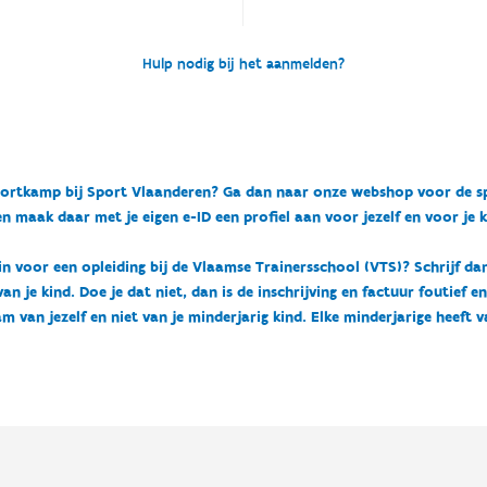
Hulp nodig bij het aanmelden?
n sportkamp bij Sport Vlaanderen? Ga dan naar onze webshop voor de 
n maak daar met je eigen e-ID een profiel aan voor jezelf en voor je 
 in voor een opleiding bij de Vlaamse Trainersschool (VTS)? Schrijf da
 je kind. Doe je dat niet, dan is de inschrijving en factuur foutief e
m van jezelf en niet van je minderjarig kind. Elke minderjarige heeft 