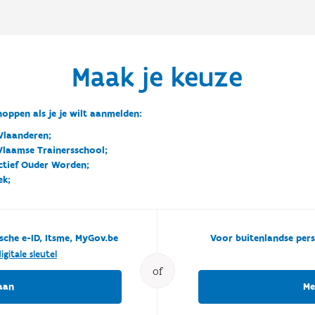
Maak je keuze
oppen als je je wilt aanmelden:
Vlaanderen;
 Vlaamse Trainersschool;
ctief Ouder Worden;
ek;
sche e-ID, Itsme, MyGov.be
Voor buitenlandse pers
igitale sleutel
of
aan
Me