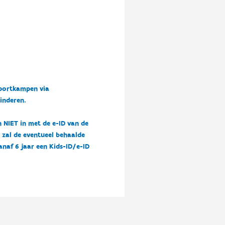
sportkampen via
kinderen.
n NIET in met de e-ID van de
n zal de eventueel behaalde
vanaf 6 jaar een Kids-ID/e-ID