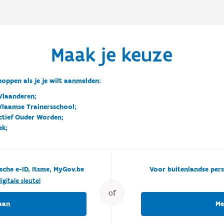
Maak je keuze
oppen als je je wilt aanmelden:
Vlaanderen;
 Vlaamse Trainersschool;
ctief Ouder Worden;
ek;
sche e-ID, Itsme, MyGov.be
Voor buitenlandse pers
igitale sleutel
of
aan
Me