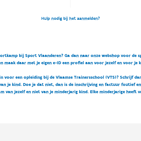
Hulp nodig bij het aanmelden?
n sportkamp bij Sport Vlaanderen? Ga dan naar onze webshop voor de 
n maak daar met je eigen e-ID een profiel aan voor jezelf en voor je 
 in voor een opleiding bij de Vlaamse Trainersschool (VTS)? Schrijf da
 je kind. Doe je dat niet, dan is de inschrijving en factuur foutief e
m van jezelf en niet van je minderjarig kind. Elke minderjarige heeft 