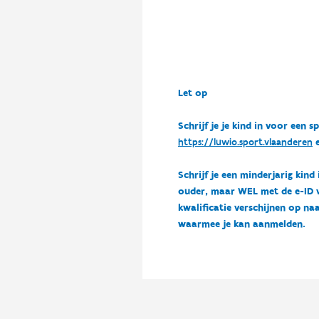
Let op
Schrijf je je kind in voor ee
https://luwio.sport.vlaanderen
e
Schrijf je een minderjarig kind
ouder, maar WEL met de e-ID van
kwalificatie verschijnen op naa
waarmee je kan aanmelden.