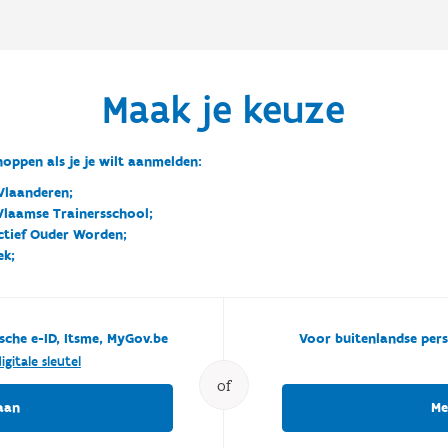
Maak je keuze
oppen als je je wilt aanmelden:
Vlaanderen;
 Vlaamse Trainersschool;
ctief Ouder Worden;
ek;
sche e-ID, Itsme, MyGov.be
Voor buitenlandse pers
igitale sleutel
of
aan
Me