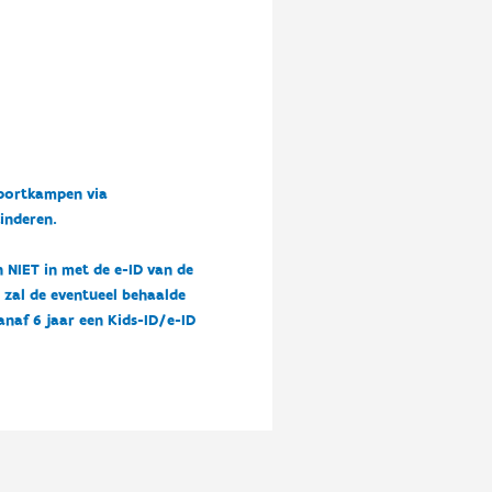
sportkampen via
kinderen.
n NIET in met de e-ID van de
n zal de eventueel behaalde
vanaf 6 jaar een Kids-ID/e-ID