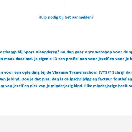
Hulp nodig bij het aanmelden?
n sportkamp bij Sport Vlaanderen? Ga dan naar onze webshop voor de 
n maak daar met je eigen e-ID een profiel aan voor jezelf en voor je 
 in voor een opleiding bij de Vlaamse Trainersschool (VTS)? Schrijf da
 je kind. Doe je dat niet, dan is de inschrijving en factuur foutief e
m van jezelf en niet van je minderjarig kind. Elke minderjarige heeft 