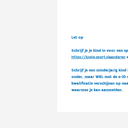
Let op
Schrijf je je kind in voor ee
https://luwio.sport.vlaanderen
e
Schrijf je een minderjarig kind
ouder, maar WEL met de e-ID van
kwalificatie verschijnen op naa
waarmee je kan aanmelden.