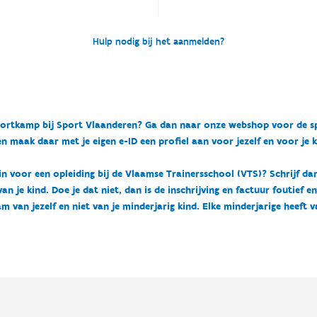
Hulp nodig bij het aanmelden?
n sportkamp bij Sport Vlaanderen? Ga dan naar onze webshop voor de 
n maak daar met je eigen e-ID een profiel aan voor jezelf en voor je 
 in voor een opleiding bij de Vlaamse Trainersschool (VTS)? Schrijf da
 je kind. Doe je dat niet, dan is de inschrijving en factuur foutief e
m van jezelf en niet van je minderjarig kind. Elke minderjarige heeft 