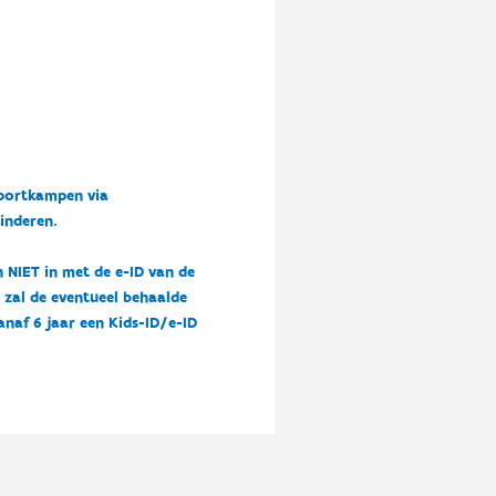
sportkampen via
kinderen.
n NIET in met de e-ID van de
n zal de eventueel behaalde
vanaf 6 jaar een Kids-ID/e-ID