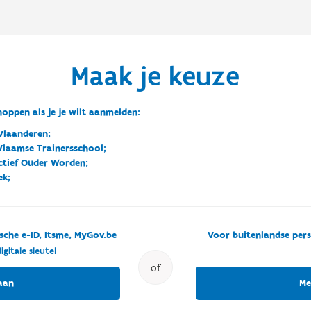
Maak je keuze
oppen als je je wilt aanmelden:
Vlaanderen;
 Vlaamse Trainersschool;
ctief Ouder Worden;
ek;
sche e-ID, Itsme, MyGov.be
Voor buitenlandse pers
igitale sleutel
of
aan
Me