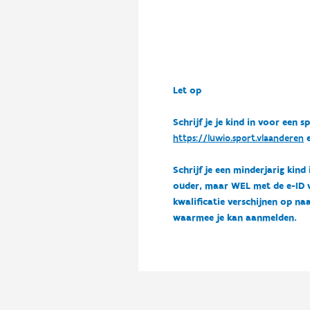
Let op
Schrijf je je kind in voor ee
https://luwio.sport.vlaanderen
e
Schrijf je een minderjarig kind
ouder, maar WEL met de e-ID van
kwalificatie verschijnen op naa
waarmee je kan aanmelden.