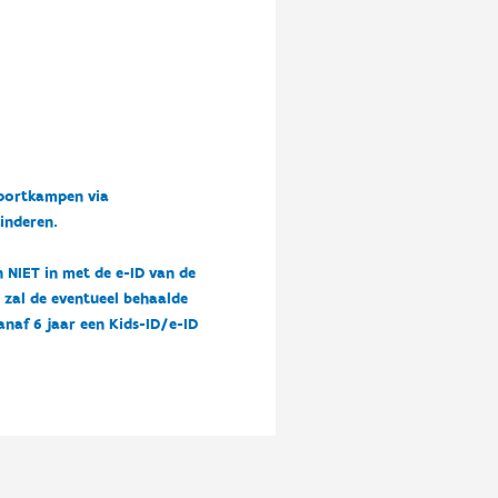
sportkampen via
kinderen.
n NIET in met de e-ID van de
n zal de eventueel behaalde
vanaf 6 jaar een Kids-ID/e-ID