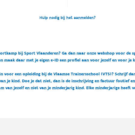
Hulp nodig bij het aanmelden?
n sportkamp bij Sport Vlaanderen? Ga dan naar onze webshop voor de 
n maak daar met je eigen e-ID een profiel aan voor jezelf en voor je 
 in voor een opleiding bij de Vlaamse Trainersschool (VTS)? Schrijf da
 je kind. Doe je dat niet, dan is de inschrijving en factuur foutief e
m van jezelf en niet van je minderjarig kind. Elke minderjarige heeft 