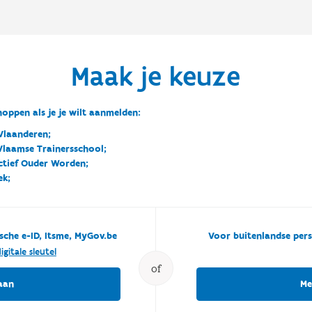
Maak je keuze
oppen als je je wilt aanmelden:
Vlaanderen;
 Vlaamse Trainersschool;
ctief Ouder Worden;
ek;
sche e-ID, Itsme, MyGov.be
Voor buitenlandse pers
igitale sleutel
of
aan
Me