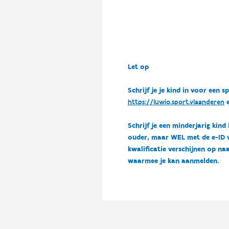
Let op
Schrijf je je kind in voor ee
https://luwio.sport.vlaanderen
e
Schrijf je een minderjarig kind
ouder, maar WEL met de e-ID van
kwalificatie verschijnen op naa
waarmee je kan aanmelden.