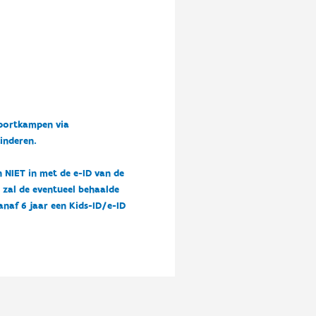
sportkampen via
kinderen.
n NIET in met de e-ID van de
n zal de eventueel behaalde
vanaf 6 jaar een Kids-ID/e-ID