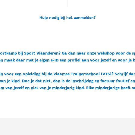
Hulp nodig bij het aanmelden?
n sportkamp bij Sport Vlaanderen? Ga dan naar onze webshop voor de 
n maak daar met je eigen e-ID een profiel aan voor jezelf en voor je 
 in voor een opleiding bij de Vlaamse Trainersschool (VTS)? Schrijf da
 je kind. Doe je dat niet, dan is de inschrijving en factuur foutief e
m van jezelf en niet van je minderjarig kind. Elke minderjarige heeft 