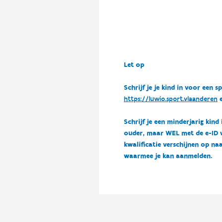
Let op
Schrijf je je kind in voor ee
https://luwio.sport.vlaanderen
e
Schrijf je een minderjarig kind
ouder, maar WEL met de e-ID van
kwalificatie verschijnen op naa
waarmee je kan aanmelden.