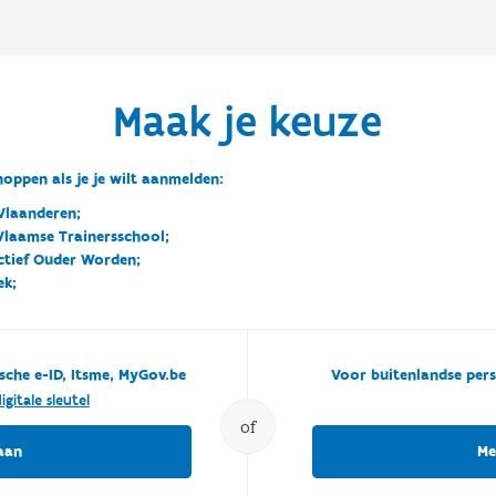
Maak je keuze
oppen als je je wilt aanmelden:
Vlaanderen;
 Vlaamse Trainersschool;
ctief Ouder Worden;
ek;
sche e-ID, Itsme, MyGov.be
Voor buitenlandse pers
igitale sleutel
of
aan
Me