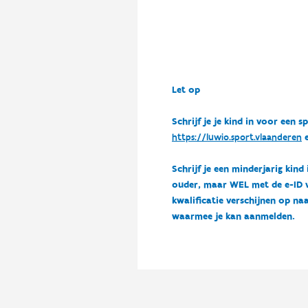
Let op
Schrijf je je kind in voor ee
https://luwio.sport.vlaanderen
e
Schrijf je een minderjarig kind
ouder, maar WEL met de e-ID van
kwalificatie verschijnen op naa
waarmee je kan aanmelden.