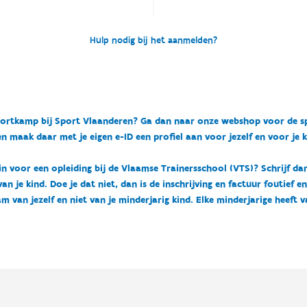
Hulp nodig bij het aanmelden?
n sportkamp bij Sport Vlaanderen? Ga dan naar onze webshop voor de 
n maak daar met je eigen e-ID een profiel aan voor jezelf en voor je 
 in voor een opleiding bij de Vlaamse Trainersschool (VTS)? Schrijf da
 je kind. Doe je dat niet, dan is de inschrijving en factuur foutief e
m van jezelf en niet van je minderjarig kind. Elke minderjarige heeft 