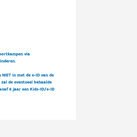
sportkampen via
kinderen.
n NIET in met de e-ID van de
n zal de eventueel behaalde
vanaf 6 jaar een Kids-ID/e-ID