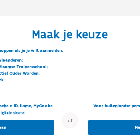
Maak je keuze
oppen als je je wilt aanmelden:
Vlaanderen;
 Vlaamse Trainersschool;
ctief Ouder Worden;
ek;
sche e-ID, Itsme, MyGov.be
Voor buitenlandse pers
igitale sleutel
of
aan
Me