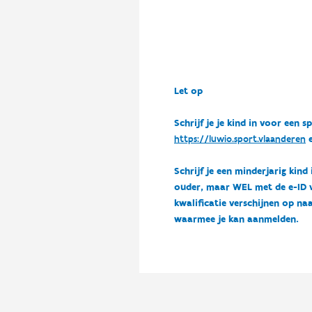
Let op
Schrijf je je kind in voor ee
https://luwio.sport.vlaanderen
e
Schrijf je een minderjarig kind
ouder, maar WEL met de e-ID van
kwalificatie verschijnen op naa
waarmee je kan aanmelden.