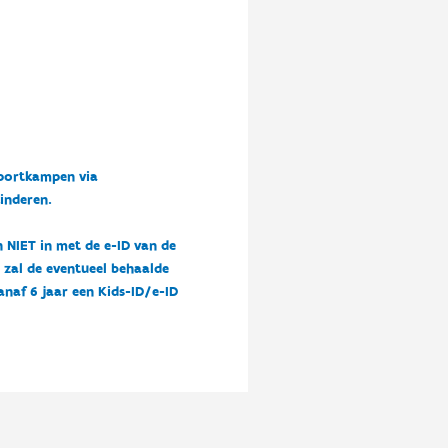
sportkampen via
kinderen.
n NIET in met de e-ID van de
n zal de eventueel behaalde
vanaf 6 jaar een Kids-ID/e-ID