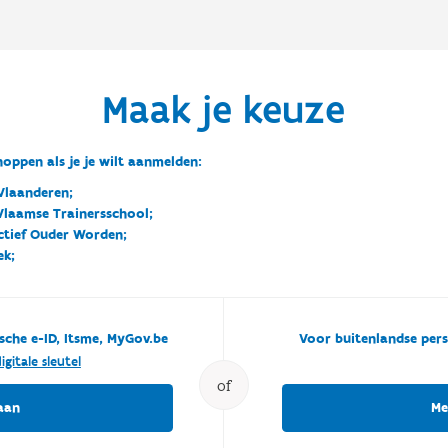
Maak je keuze
oppen als je je wilt aanmelden:
Vlaanderen;
 Vlaamse Trainersschool;
ctief Ouder Worden;
ek;
sche e-ID, Itsme, MyGov.be
Voor buitenlandse pers
igitale sleutel
of
aan
Me