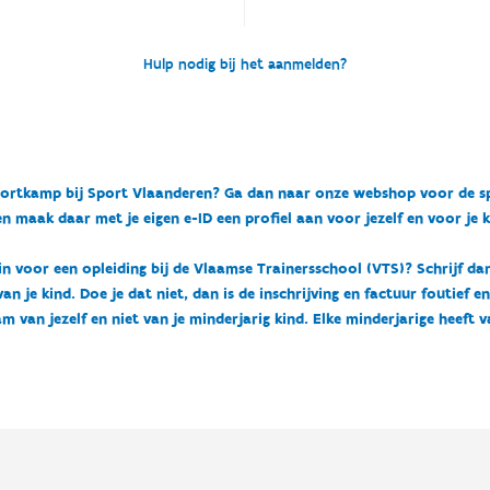
Hulp nodig bij het aanmelden?
n sportkamp bij Sport Vlaanderen? Ga dan naar onze webshop voor de 
n maak daar met je eigen e-ID een profiel aan voor jezelf en voor je 
 in voor een opleiding bij de Vlaamse Trainersschool (VTS)? Schrijf da
 je kind. Doe je dat niet, dan is de inschrijving en factuur foutief e
m van jezelf en niet van je minderjarig kind. Elke minderjarige heeft 