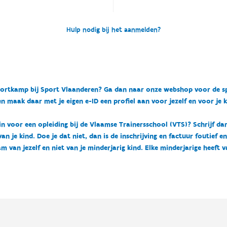
Hulp nodig bij het aanmelden?
n sportkamp bij Sport Vlaanderen? Ga dan naar onze webshop voor de 
n maak daar met je eigen e-ID een profiel aan voor jezelf en voor je 
 in voor een opleiding bij de Vlaamse Trainersschool (VTS)? Schrijf da
 je kind. Doe je dat niet, dan is de inschrijving en factuur foutief e
m van jezelf en niet van je minderjarig kind. Elke minderjarige heeft 