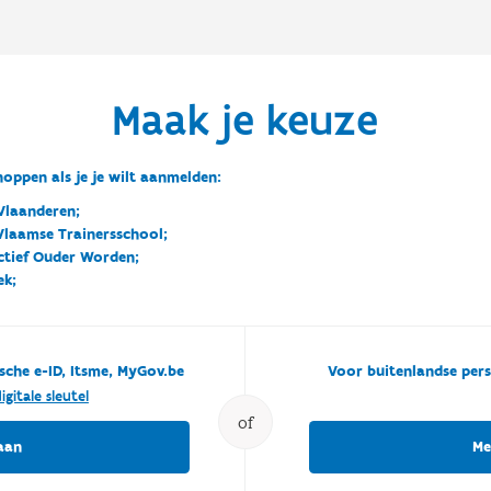
Maak je keuze
oppen als je je wilt aanmelden:
Vlaanderen;
 Vlaamse Trainersschool;
ctief Ouder Worden;
ek;
sche e-ID, Itsme, MyGov.be
Voor buitenlandse pers
igitale sleutel
of
aan
Me