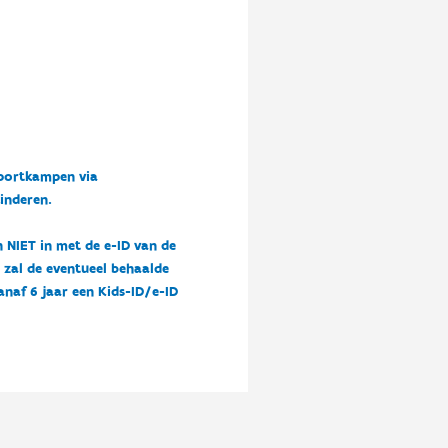
sportkampen via
kinderen.
n NIET in met de e-ID van de
n zal de eventueel behaalde
vanaf 6 jaar een Kids-ID/e-ID