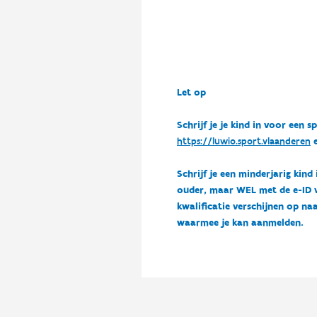
Let op
Schrijf je je kind in voor ee
https://luwio.sport.vlaanderen
e
Schrijf je een minderjarig kind
ouder, maar WEL met de e-ID van
kwalificatie verschijnen op naa
waarmee je kan aanmelden.