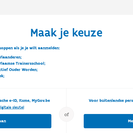
Maak je keuze
oppen als je je wilt aanmelden:
Vlaanderen;
 Vlaamse Trainersschool;
ctief Ouder Worden;
ek;
sche e-ID, Itsme, MyGov.be
Voor buitenlandse pers
igitale sleutel
of
aan
Me