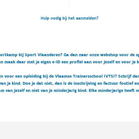
Hulp nodig bij het aanmelden?
n sportkamp bij Sport Vlaanderen? Ga dan naar onze webshop voor de 
n maak daar met je eigen e-ID een profiel aan voor jezelf en voor je 
 in voor een opleiding bij de Vlaamse Trainersschool (VTS)? Schrijf da
 je kind. Doe je dat niet, dan is de inschrijving en factuur foutief e
m van jezelf en niet van je minderjarig kind. Elke minderjarige heeft 