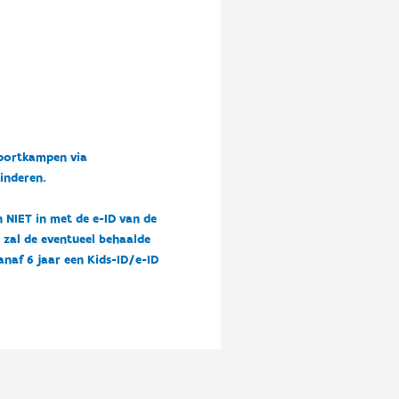
sportkampen via
kinderen.
n NIET in met de e-ID van de
n zal de eventueel behaalde
vanaf 6 jaar een Kids-ID/e-ID