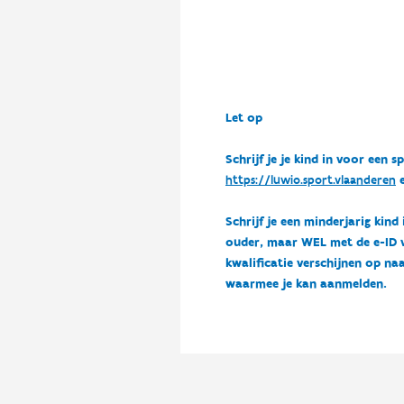
Let op
Schrijf je je kind in voor ee
https://luwio.sport.vlaanderen
e
Schrijf je een minderjarig kind
ouder, maar WEL met de e-ID van
kwalificatie verschijnen op naa
waarmee je kan aanmelden.