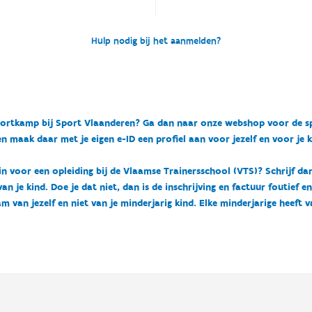
Hulp nodig bij het aanmelden?
n sportkamp bij Sport Vlaanderen? Ga dan naar onze webshop voor de 
n maak daar met je eigen e-ID een profiel aan voor jezelf en voor je 
 in voor een opleiding bij de Vlaamse Trainersschool (VTS)? Schrijf da
 je kind. Doe je dat niet, dan is de inschrijving en factuur foutief e
m van jezelf en niet van je minderjarig kind. Elke minderjarige heeft 