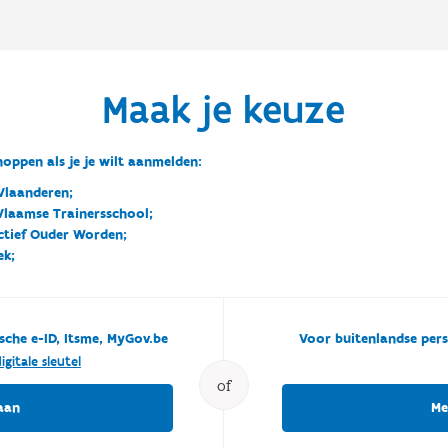
Maak je keuze
oppen als je je wilt aanmelden:
Vlaanderen;
 Vlaamse Trainersschool;
ctief Ouder Worden;
ek;
sche e-ID, Itsme, MyGov.be
Voor buitenlandse pers
igitale sleutel
of
aan
Me