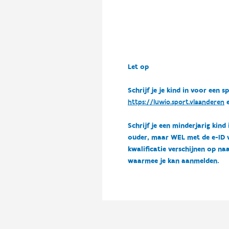
Let op
Schrijf je je kind in voor ee
https://luwio.sport.vlaanderen
e
Schrijf je een minderjarig kind
ouder, maar WEL met de e-ID van
kwalificatie verschijnen op naa
waarmee je kan aanmelden.