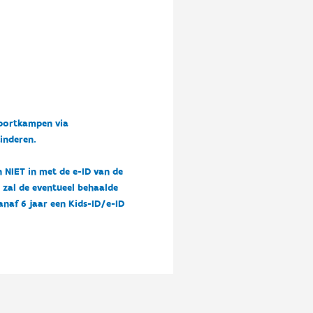
sportkampen via
kinderen.
n NIET in met de e-ID van de
n zal de eventueel behaalde
vanaf 6 jaar een Kids-ID/e-ID