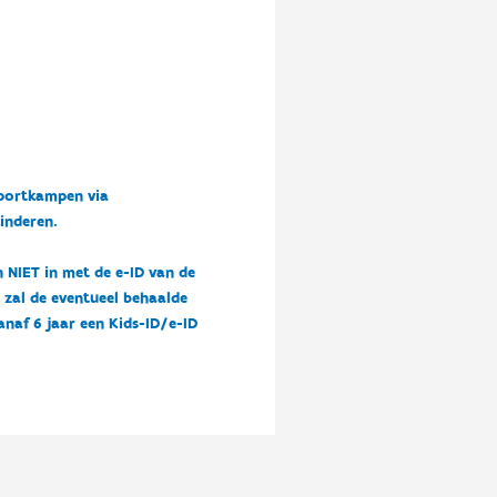
sportkampen via
kinderen.
n NIET in met de e-ID van de
n zal de eventueel behaalde
vanaf 6 jaar een Kids-ID/e-ID