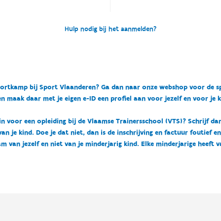
Hulp nodig bij het aanmelden?
n sportkamp bij Sport Vlaanderen? Ga dan naar onze webshop voor de 
n maak daar met je eigen e-ID een profiel aan voor jezelf en voor je 
 in voor een opleiding bij de Vlaamse Trainersschool (VTS)? Schrijf da
 je kind. Doe je dat niet, dan is de inschrijving en factuur foutief e
m van jezelf en niet van je minderjarig kind. Elke minderjarige heeft 