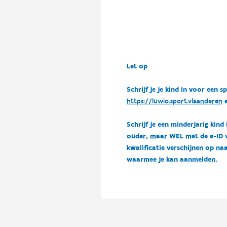
Let op
Schrijf je je kind in voor ee
https://luwio.sport.vlaanderen
e
Schrijf je een minderjarig kind
ouder, maar WEL met de e-ID van
kwalificatie verschijnen op naa
waarmee je kan aanmelden.