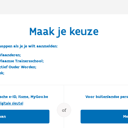
Maak je keuze
oppen als je je wilt aanmelden:
Vlaanderen;
 Vlaamse Trainersschool;
ctief Ouder Worden;
ek;
sche e-ID, Itsme, MyGov.be
Voor buitenlandse pers
igitale sleutel
of
aan
Me