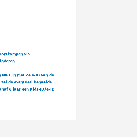
sportkampen via
kinderen.
n NIET in met de e-ID van de
n zal de eventueel behaalde
vanaf 6 jaar een Kids-ID/e-ID