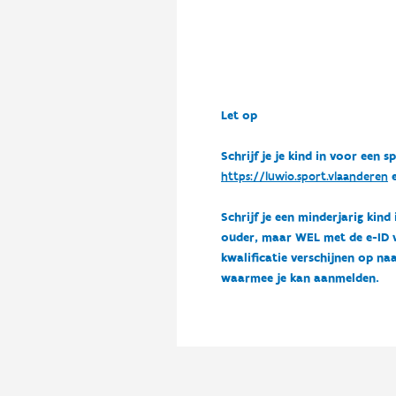
Let op
Schrijf je je kind in voor ee
https://luwio.sport.vlaanderen
e
Schrijf je een minderjarig kind
ouder, maar WEL met de e-ID van
kwalificatie verschijnen op naa
waarmee je kan aanmelden.