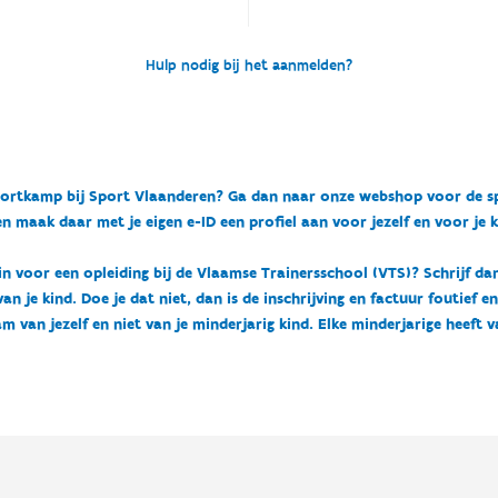
Hulp nodig bij het aanmelden?
n sportkamp bij Sport Vlaanderen? Ga dan naar onze webshop voor de 
n maak daar met je eigen e-ID een profiel aan voor jezelf en voor je 
 in voor een opleiding bij de Vlaamse Trainersschool (VTS)? Schrijf da
 je kind. Doe je dat niet, dan is de inschrijving en factuur foutief e
m van jezelf en niet van je minderjarig kind. Elke minderjarige heeft 