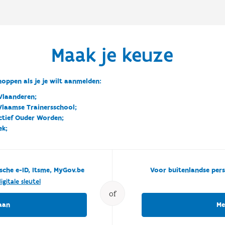
Maak je keuze
oppen als je je wilt aanmelden:
Vlaanderen;
 Vlaamse Trainersschool;
ctief Ouder Worden;
ek;
sche e-ID, Itsme, MyGov.be
Voor buitenlandse pers
igitale sleutel
of
aan
Me