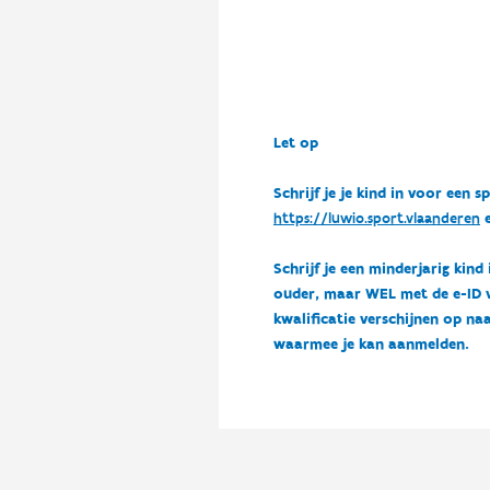
Let op
Schrijf je je kind in voor ee
https://luwio.sport.vlaanderen
e
Schrijf je een minderjarig kind
ouder, maar WEL met de e-ID van
kwalificatie verschijnen op naa
waarmee je kan aanmelden.