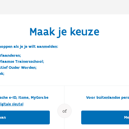
Maak je keuze
oppen als je je wilt aanmelden:
Vlaanderen;
 Vlaamse Trainersschool;
ctief Ouder Worden;
ek;
sche e-ID, Itsme, MyGov.be
Voor buitenlandse pers
igitale sleutel
of
aan
Me