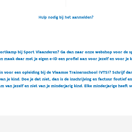
Hulp nodig bij het aanmelden?
n sportkamp bij Sport Vlaanderen? Ga dan naar onze webshop voor de 
n maak daar met je eigen e-ID een profiel aan voor jezelf en voor je 
 in voor een opleiding bij de Vlaamse Trainersschool (VTS)? Schrijf da
 je kind. Doe je dat niet, dan is de inschrijving en factuur foutief e
m van jezelf en niet van je minderjarig kind. Elke minderjarige heeft 