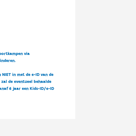
sportkampen via
kinderen.
n NIET in met de e-ID van de
n zal de eventueel behaalde
vanaf 6 jaar een Kids-ID/e-ID