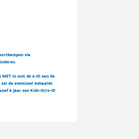
sportkampen via
kinderen.
n NIET in met de e-ID van de
n zal de eventueel behaalde
vanaf 6 jaar een Kids-ID/e-ID