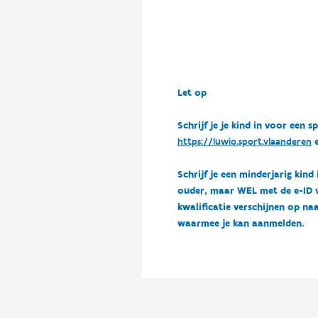
Let op
Schrijf je je kind in voor ee
https://luwio.sport.vlaanderen
e
Schrijf je een minderjarig kind
ouder, maar WEL met de e-ID van
kwalificatie verschijnen op naa
waarmee je kan aanmelden.