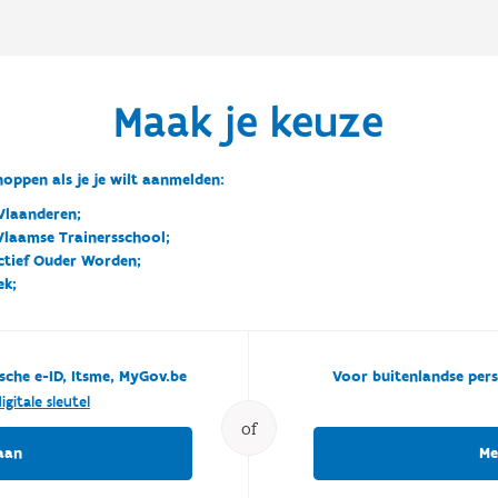
Maak je keuze
oppen als je je wilt aanmelden:
Vlaanderen;
 Vlaamse Trainersschool;
ctief Ouder Worden;
ek;
sche e-ID, Itsme, MyGov.be
Voor buitenlandse pers
igitale sleutel
of
aan
Me