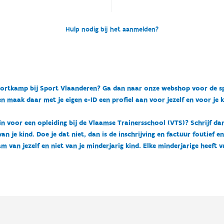
Hulp nodig bij het aanmelden?
n sportkamp bij Sport Vlaanderen? Ga dan naar onze webshop voor de 
n maak daar met je eigen e-ID een profiel aan voor jezelf en voor je 
 in voor een opleiding bij de Vlaamse Trainersschool (VTS)? Schrijf da
 je kind. Doe je dat niet, dan is de inschrijving en factuur foutief e
m van jezelf en niet van je minderjarig kind. Elke minderjarige heeft 