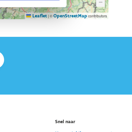
−
Leaflet
OpenStreetMap
|
©
contributors
Snel naar