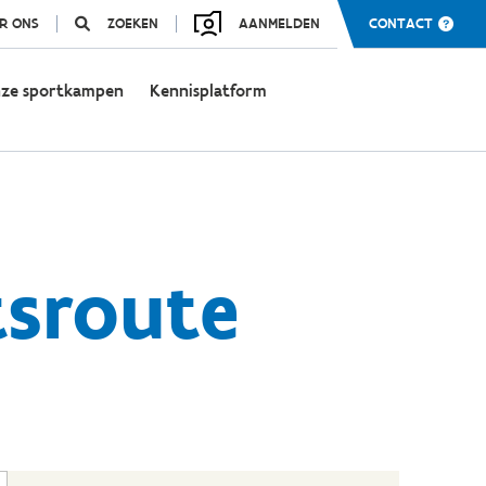
R ONS
ZOEKEN
AANMELDEN
CONTACT
ze sportkampen
Kennisplatform
tsroute