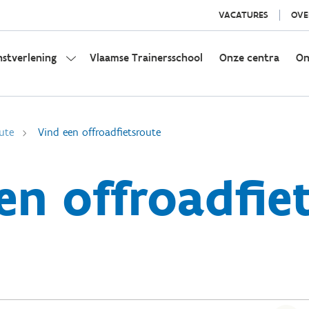
VACATURES
OVE
nstverlening
Vlaamse Trainersschool
Onze centra
On
ute
Vind een offroadfietsroute
en offroadfie