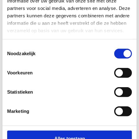
informatie over uw gebruik van onze site met onze
partners voor social media, adverteren en analyse. Deze
partners kunnen deze gegevens combineren met andere
informatie die u aan ze heeft verstrekt of die ze hebben
verzameld op basis van uw gebruik van hun services.
Toestemmingsselectie
Noodzakelijk
+
Voorkeuren
−
Leaflet
OpenStreetMap
|
©
contributors
Statistieken
Er zijn geen routes gevonden die voldoen aan uw
Marketing
zoekparameters
Alles toestaan