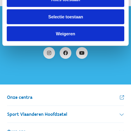
Selectie toestaan
#sportersbelevenmeer
Weigeren
ook op sociale media
Onze centra
Sport Vlaanderen Hoofdzetel
Simon Bolivarlaan 17