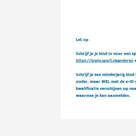
Let op
Schrijf je je kind in voor ee
https://luwio.sport.vlaanderen
e
Schrijf je een minderjarig kind
ouder, maar WEL met de e-ID van
kwalificatie verschijnen op naa
waarmee je kan aanmelden.