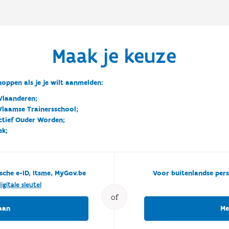
Maak je keuze
oppen als je je wilt aanmelden:
Vlaanderen;
 Vlaamse Trainersschool;
ctief Ouder Worden;
ek;
sche e-ID, Itsme, MyGov.be
Voor buitenlandse pers
igitale sleutel
of
aan
Me