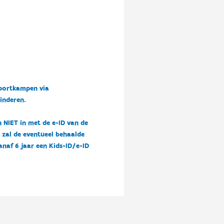
sportkampen via
kinderen.
n NIET in met de e-ID van de
n zal de eventueel behaalde
vanaf 6 jaar een Kids-ID/e-ID