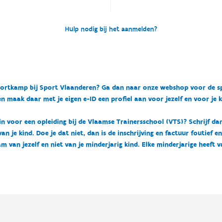
Hulp nodig bij het aanmelden?
n sportkamp bij Sport Vlaanderen? Ga dan naar onze webshop voor de 
n maak daar met je eigen e-ID een profiel aan voor jezelf en voor je 
 in voor een opleiding bij de Vlaamse Trainersschool (VTS)? Schrijf da
 je kind. Doe je dat niet, dan is de inschrijving en factuur foutief e
m van jezelf en niet van je minderjarig kind. Elke minderjarige heeft 