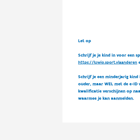
Let op
Schrijf je je kind in voor ee
https://luwio.sport.vlaanderen
e
Schrijf je een minderjarig kind
ouder, maar WEL met de e-ID van
kwalificatie verschijnen op naa
waarmee je kan aanmelden.