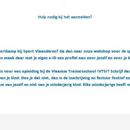
Hulp nodig bij het aanmelden?
n sportkamp bij Sport Vlaanderen? Ga dan naar onze webshop voor de 
n maak daar met je eigen e-ID een profiel aan voor jezelf en voor je 
 in voor een opleiding bij de Vlaamse Trainersschool (VTS)? Schrijf da
 je kind. Doe je dat niet, dan is de inschrijving en factuur foutief e
m van jezelf en niet van je minderjarig kind. Elke minderjarige heeft 