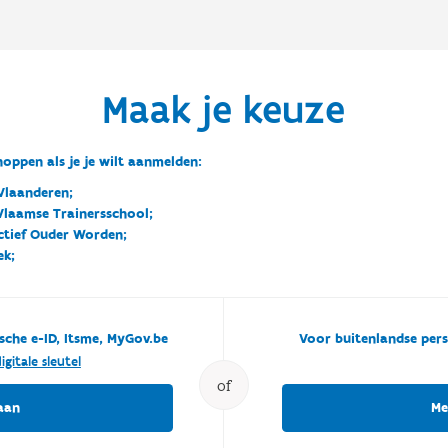
Maak je keuze
oppen als je je wilt aanmelden:
Vlaanderen;
 Vlaamse Trainersschool;
ctief Ouder Worden;
ek;
sche e-ID, Itsme, MyGov.be
Voor buitenlandse pers
igitale sleutel
of
aan
Me