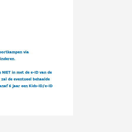
sportkampen via
kinderen.
n NIET in met de e-ID van de
n zal de eventueel behaalde
vanaf 6 jaar een Kids-ID/e-ID