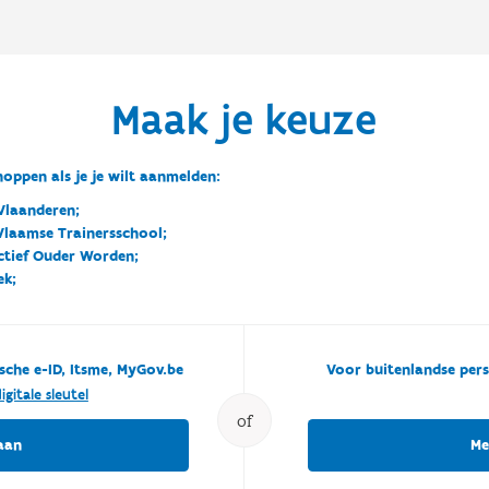
Maak je keuze
oppen als je je wilt aanmelden:
Vlaanderen;
 Vlaamse Trainersschool;
ctief Ouder Worden;
ek;
sche e-ID, Itsme, MyGov.be
Voor buitenlandse pers
igitale sleutel
of
aan
Me