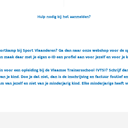
Hulp nodig bij het aanmelden?
n sportkamp bij Sport Vlaanderen? Ga dan naar onze webshop voor de 
n maak daar met je eigen e-ID een profiel aan voor jezelf en voor je 
 in voor een opleiding bij de Vlaamse Trainersschool (VTS)? Schrijf da
 je kind. Doe je dat niet, dan is de inschrijving en factuur foutief e
m van jezelf en niet van je minderjarig kind. Elke minderjarige heeft 