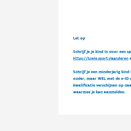
Let op
Schrijf je je kind in voor ee
https://luwio.sport.vlaanderen
e
Schrijf je een minderjarig kind
ouder, maar WEL met de e-ID van
kwalificatie verschijnen op naa
waarmee je kan aanmelden.