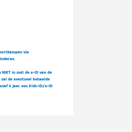
sportkampen via
kinderen.
n NIET in met de e-ID van de
n zal de eventueel behaalde
vanaf 6 jaar een Kids-ID/e-ID