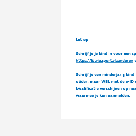
Let op
Schrijf je je kind in voor ee
https://luwio.sport.vlaanderen
e
Schrijf je een minderjarig kind
ouder, maar WEL met de e-ID van
kwalificatie verschijnen op naa
waarmee je kan aanmelden.