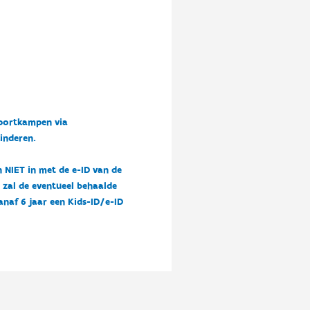
sportkampen via
kinderen.
n NIET in met de e-ID van de
n zal de eventueel behaalde
vanaf 6 jaar een Kids-ID/e-ID