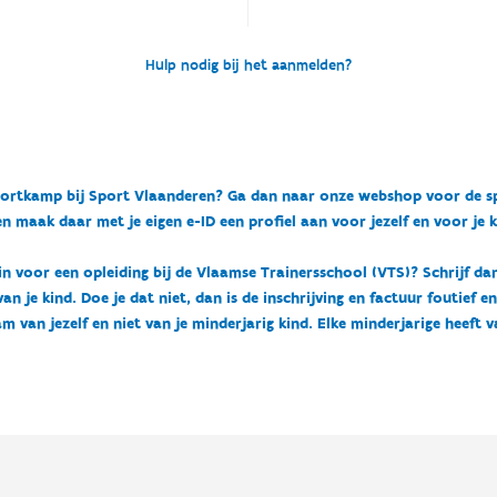
Hulp nodig bij het aanmelden?
n sportkamp bij Sport Vlaanderen? Ga dan naar onze webshop voor de 
n maak daar met je eigen e-ID een profiel aan voor jezelf en voor je 
 in voor een opleiding bij de Vlaamse Trainersschool (VTS)? Schrijf da
 je kind. Doe je dat niet, dan is de inschrijving en factuur foutief e
m van jezelf en niet van je minderjarig kind. Elke minderjarige heeft 