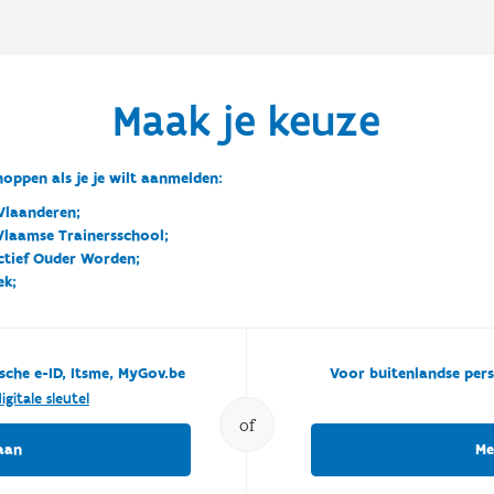
Maak je keuze
oppen als je je wilt aanmelden:
Vlaanderen;
 Vlaamse Trainersschool;
ctief Ouder Worden;
ek;
sche e-ID, Itsme, MyGov.be
Voor buitenlandse pers
igitale sleutel
of
aan
Me