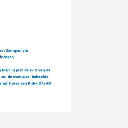
sportkampen via
kinderen.
n NIET in met de e-ID van de
n zal de eventueel behaalde
vanaf 6 jaar een Kids-ID/e-ID