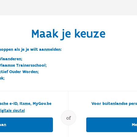
Maak je keuze
oppen als je je wilt aanmelden:
Vlaanderen;
 Vlaamse Trainersschool;
ctief Ouder Worden;
ek;
sche e-ID, Itsme, MyGov.be
Voor buitenlandse pers
igitale sleutel
of
aan
Me