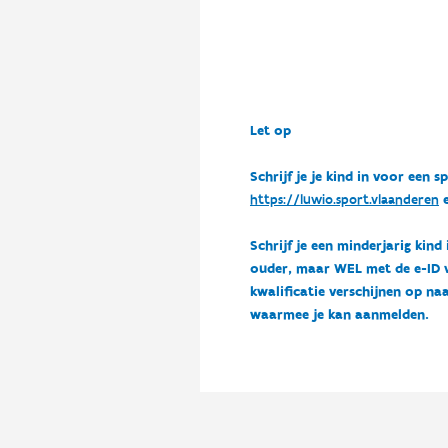
Let op
Schrijf je je kind in voor ee
https://luwio.sport.vlaanderen
e
Schrijf je een minderjarig kind
ouder, maar WEL met de e-ID van
kwalificatie verschijnen op naa
waarmee je kan aanmelden.