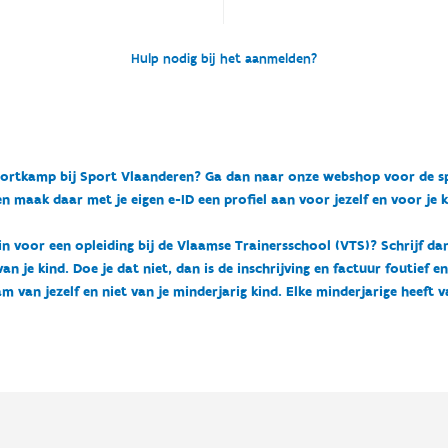
Hulp nodig bij het aanmelden?
n sportkamp bij Sport Vlaanderen? Ga dan naar onze webshop voor de 
n maak daar met je eigen e-ID een profiel aan voor jezelf en voor je 
 in voor een opleiding bij de Vlaamse Trainersschool (VTS)? Schrijf da
 je kind. Doe je dat niet, dan is de inschrijving en factuur foutief e
m van jezelf en niet van je minderjarig kind. Elke minderjarige heeft 