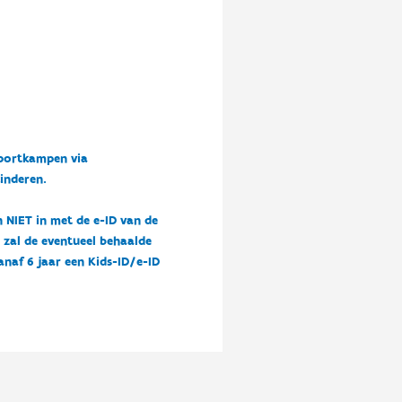
sportkampen via
kinderen.
n NIET in met de e-ID van de
n zal de eventueel behaalde
vanaf 6 jaar een Kids-ID/e-ID