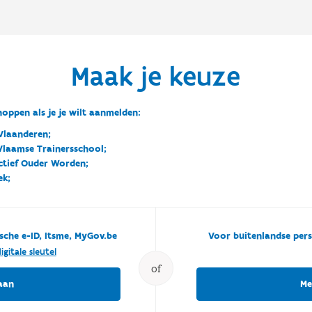
Maak je keuze
oppen als je je wilt aanmelden:
Vlaanderen;
 Vlaamse Trainersschool;
ctief Ouder Worden;
ek;
sche e-ID, Itsme, MyGov.be
Voor buitenlandse pers
igitale sleutel
of
aan
Me