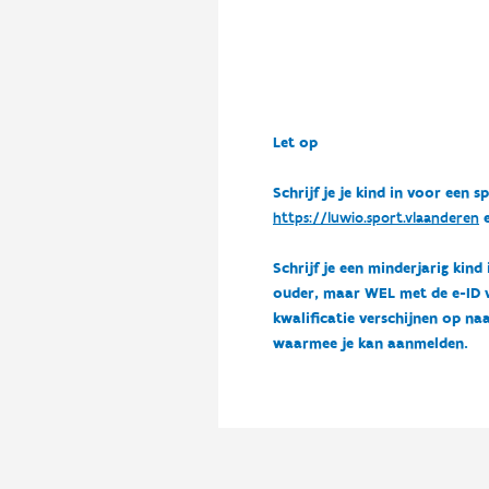
Let op
Schrijf je je kind in voor ee
https://luwio.sport.vlaanderen
e
Schrijf je een minderjarig kind
ouder, maar WEL met de e-ID van
kwalificatie verschijnen op naa
waarmee je kan aanmelden.