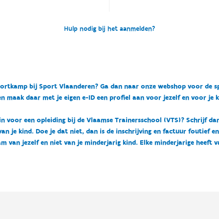
Hulp nodig bij het aanmelden?
n sportkamp bij Sport Vlaanderen? Ga dan naar onze webshop voor de 
n maak daar met je eigen e-ID een profiel aan voor jezelf en voor je 
 in voor een opleiding bij de Vlaamse Trainersschool (VTS)? Schrijf da
 je kind. Doe je dat niet, dan is de inschrijving en factuur foutief e
m van jezelf en niet van je minderjarig kind. Elke minderjarige heeft 