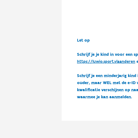
Let op
Schrijf je je kind in voor ee
https://luwio.sport.vlaanderen
e
Schrijf je een minderjarig kind
ouder, maar WEL met de e-ID van
kwalificatie verschijnen op naa
waarmee je kan aanmelden.