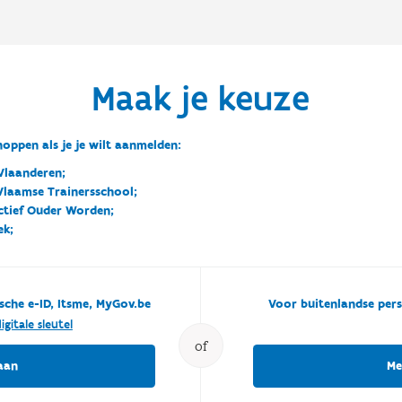
Maak je keuze
oppen als je je wilt aanmelden:
Vlaanderen;
 Vlaamse Trainersschool;
ctief Ouder Worden;
ek;
sche e-ID, Itsme, MyGov.be
Voor buitenlandse pers
igitale sleutel
of
aan
Me