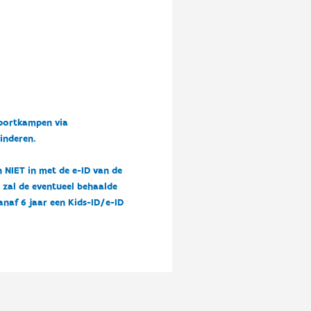
sportkampen via
kinderen.
n NIET in met de e-ID van de
n zal de eventueel behaalde
vanaf 6 jaar een Kids-ID/e-ID