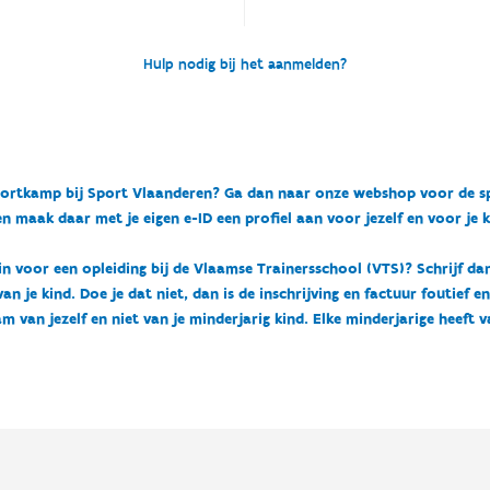
Hulp nodig bij het aanmelden?
n sportkamp bij Sport Vlaanderen? Ga dan naar onze webshop voor de 
n maak daar met je eigen e-ID een profiel aan voor jezelf en voor je 
 in voor een opleiding bij de Vlaamse Trainersschool (VTS)? Schrijf da
 je kind. Doe je dat niet, dan is de inschrijving en factuur foutief e
m van jezelf en niet van je minderjarig kind. Elke minderjarige heeft 