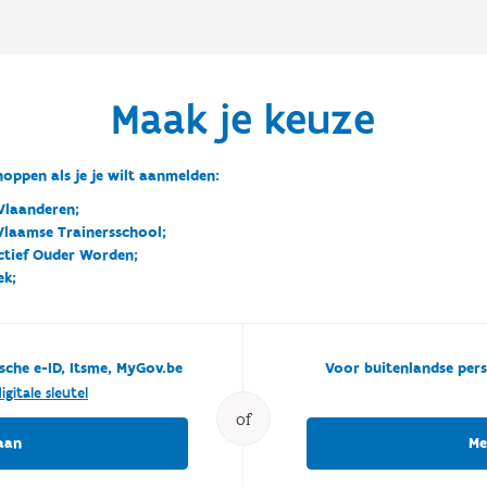
Maak je keuze
oppen als je je wilt aanmelden:
Vlaanderen;
 Vlaamse Trainersschool;
ctief Ouder Worden;
ek;
sche e-ID, Itsme, MyGov.be
Voor buitenlandse pers
igitale sleutel
of
aan
Me