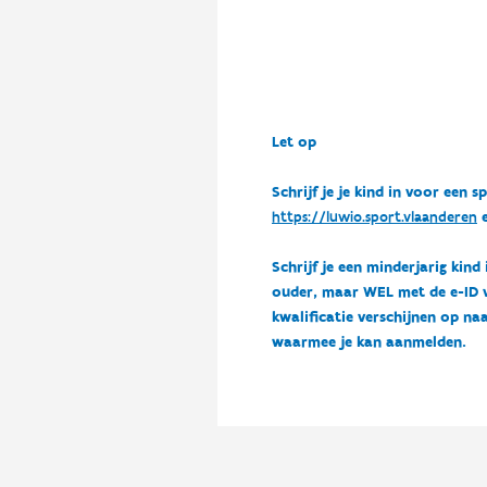
Let op
Schrijf je je kind in voor ee
https://luwio.sport.vlaanderen
e
Schrijf je een minderjarig kind
ouder, maar WEL met de e-ID van
kwalificatie verschijnen op naa
waarmee je kan aanmelden.