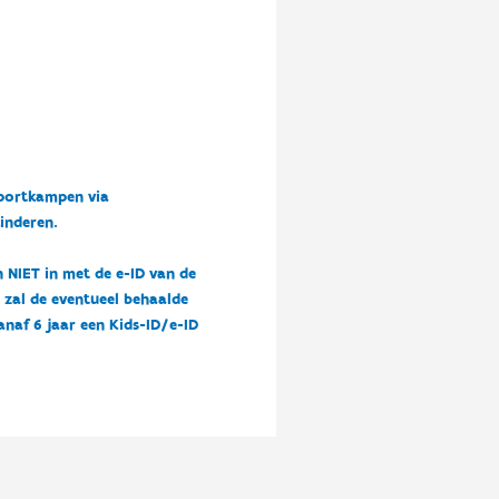
sportkampen via
kinderen.
n NIET in met de e-ID van de
n zal de eventueel behaalde
vanaf 6 jaar een Kids-ID/e-ID