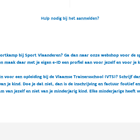
Hulp nodig bij het aanmelden?
n sportkamp bij Sport Vlaanderen? Ga dan naar onze webshop voor de 
n maak daar met je eigen e-ID een profiel aan voor jezelf en voor je 
 in voor een opleiding bij de Vlaamse Trainersschool (VTS)? Schrijf da
 je kind. Doe je dat niet, dan is de inschrijving en factuur foutief e
m van jezelf en niet van je minderjarig kind. Elke minderjarige heeft 