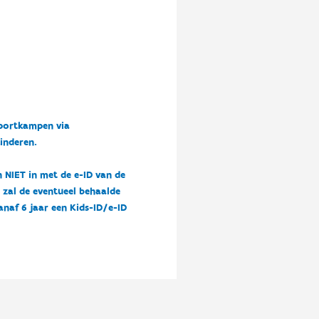
sportkampen via
kinderen.
n NIET in met de e-ID van de
n zal de eventueel behaalde
vanaf 6 jaar een Kids-ID/e-ID