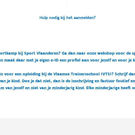
Hulp nodig bij het aanmelden?
n sportkamp bij Sport Vlaanderen? Ga dan naar onze webshop voor de 
n maak daar met je eigen e-ID een profiel aan voor jezelf en voor je 
 in voor een opleiding bij de Vlaamse Trainersschool (VTS)? Schrijf da
 je kind. Doe je dat niet, dan is de inschrijving en factuur foutief e
m van jezelf en niet van je minderjarig kind. Elke minderjarige heeft 