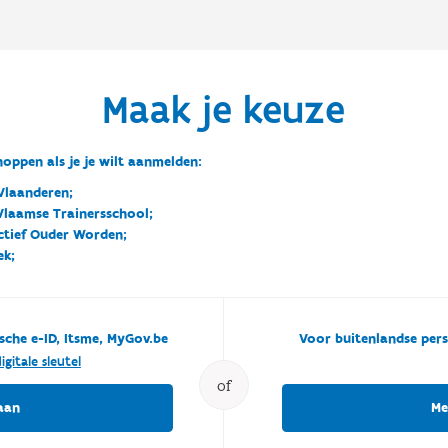
Maak je keuze
oppen als je je wilt aanmelden:
Vlaanderen;
 Vlaamse Trainersschool;
ctief Ouder Worden;
ek;
sche e-ID, Itsme, MyGov.be
Voor buitenlandse pers
igitale sleutel
of
aan
Me