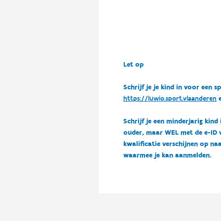
Let op
Schrijf je je kind in voor ee
https://luwio.sport.vlaanderen
e
Schrijf je een minderjarig kind
ouder, maar WEL met de e-ID van
kwalificatie verschijnen op naa
waarmee je kan aanmelden.