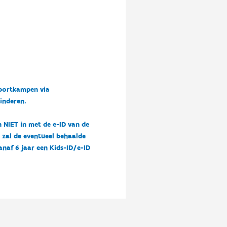
sportkampen via
kinderen.
n NIET in met de e-ID van de
n zal de eventueel behaalde
vanaf 6 jaar een Kids-ID/e-ID