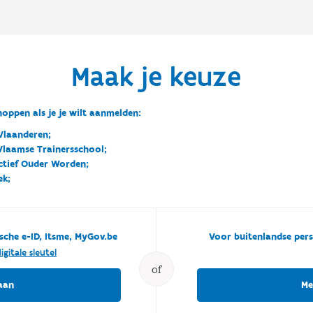
Maak je keuze
oppen als je je wilt aanmelden:
Vlaanderen;
 Vlaamse Trainersschool;
ctief Ouder Worden;
ek;
sche e-ID, Itsme, MyGov.be
Voor buitenlandse pers
igitale sleutel
of
aan
Me