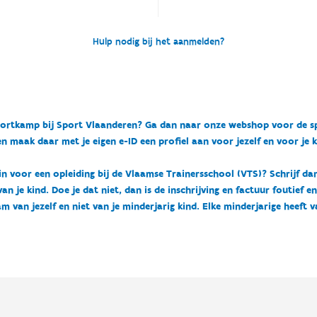
Hulp nodig bij het aanmelden?
n sportkamp bij Sport Vlaanderen? Ga dan naar onze webshop voor de 
n maak daar met je eigen e-ID een profiel aan voor jezelf en voor je 
 in voor een opleiding bij de Vlaamse Trainersschool (VTS)? Schrijf da
 je kind. Doe je dat niet, dan is de inschrijving en factuur foutief e
m van jezelf en niet van je minderjarig kind. Elke minderjarige heeft 