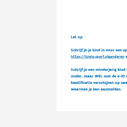
Let op
Schrijf je je kind in voor ee
https://luwio.sport.vlaanderen
e
Schrijf je een minderjarig kind
ouder, maar WEL met de e-ID van
kwalificatie verschijnen op naa
waarmee je kan aanmelden.