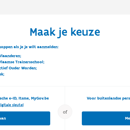
Maak je keuze
oppen als je je wilt aanmelden:
Vlaanderen;
 Vlaamse Trainersschool;
ctief Ouder Worden;
ek;
sche e-ID, Itsme, MyGov.be
Voor buitenlandse pers
igitale sleutel
of
aan
Me