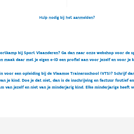
Hulp nodig bij het aanmelden?
n sportkamp bij Sport Vlaanderen? Ga dan naar onze webshop voor de 
n maak daar met je eigen e-ID een profiel aan voor jezelf en voor je 
 in voor een opleiding bij de Vlaamse Trainersschool (VTS)? Schrijf da
 je kind. Doe je dat niet, dan is de inschrijving en factuur foutief e
m van jezelf en niet van je minderjarig kind. Elke minderjarige heeft 