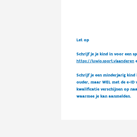
Let op
Schrijf je je kind in voor ee
https://luwio.sport.vlaanderen
e
Schrijf je een minderjarig kind
ouder, maar WEL met de e-ID van
kwalificatie verschijnen op naa
waarmee je kan aanmelden.