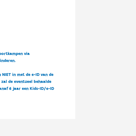
sportkampen via
kinderen.
n NIET in met de e-ID van de
n zal de eventueel behaalde
vanaf 6 jaar een Kids-ID/e-ID