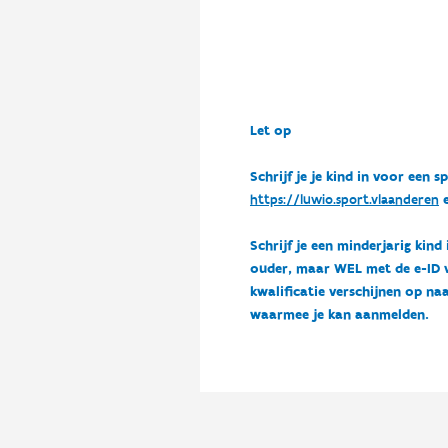
Let op
Schrijf je je kind in voor ee
https://luwio.sport.vlaanderen
e
Schrijf je een minderjarig kind
ouder, maar WEL met de e-ID van
kwalificatie verschijnen op naa
waarmee je kan aanmelden.