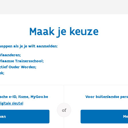
Maak je keuze
oppen als je je wilt aanmelden:
Vlaanderen;
 Vlaamse Trainersschool;
ctief Ouder Worden;
ek;
sche e-ID, Itsme, MyGov.be
Voor buitenlandse pers
igitale sleutel
of
aan
Me