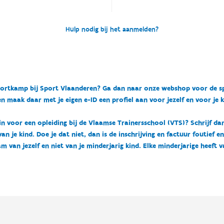
Hulp nodig bij het aanmelden?
n sportkamp bij Sport Vlaanderen? Ga dan naar onze webshop voor de 
n maak daar met je eigen e-ID een profiel aan voor jezelf en voor je 
 in voor een opleiding bij de Vlaamse Trainersschool (VTS)? Schrijf da
 je kind. Doe je dat niet, dan is de inschrijving en factuur foutief e
m van jezelf en niet van je minderjarig kind. Elke minderjarige heeft 