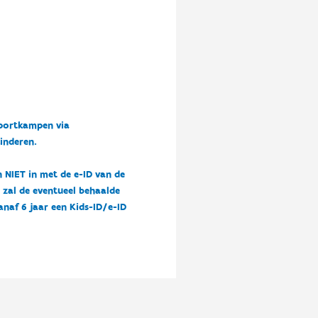
sportkampen via
kinderen.
n NIET in met de e-ID van de
n zal de eventueel behaalde
vanaf 6 jaar een Kids-ID/e-ID