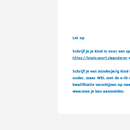
Let op
Schrijf je je kind in voor ee
https://luwio.sport.vlaanderen
e
Schrijf je een minderjarig kind
ouder, maar WEL met de e-ID van
kwalificatie verschijnen op naa
waarmee je kan aanmelden.