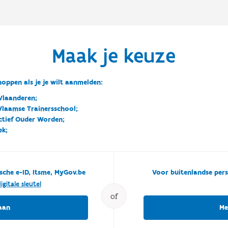
Maak je keuze
oppen als je je wilt aanmelden:
Vlaanderen;
 Vlaamse Trainersschool;
ctief Ouder Worden;
ek;
sche e-ID, Itsme, MyGov.be
Voor buitenlandse pers
igitale sleutel
of
aan
Me