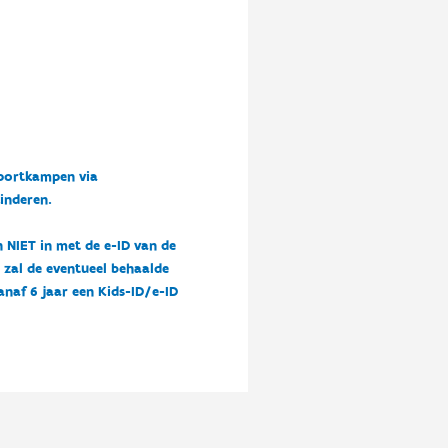
sportkampen via
kinderen.
n NIET in met de e-ID van de
n zal de eventueel behaalde
vanaf 6 jaar een Kids-ID/e-ID