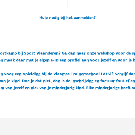
Hulp nodig bij het aanmelden?
n sportkamp bij Sport Vlaanderen? Ga dan naar onze webshop voor de 
n maak daar met je eigen e-ID een profiel aan voor jezelf en voor je 
 in voor een opleiding bij de Vlaamse Trainersschool (VTS)? Schrijf da
 je kind. Doe je dat niet, dan is de inschrijving en factuur foutief e
m van jezelf en niet van je minderjarig kind. Elke minderjarige heeft 