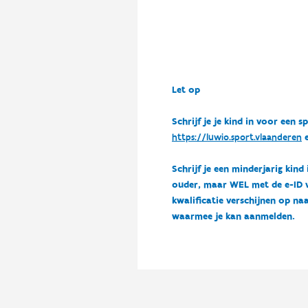
Let op
Schrijf je je kind in voor ee
https://luwio.sport.vlaanderen
e
Schrijf je een minderjarig kind
ouder, maar WEL met de e-ID van
kwalificatie verschijnen op naa
waarmee je kan aanmelden.