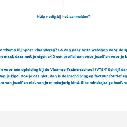
Hulp nodig bij het aanmelden?
n sportkamp bij Sport Vlaanderen? Ga dan naar onze webshop voor de 
n maak daar met je eigen e-ID een profiel aan voor jezelf en voor je 
 in voor een opleiding bij de Vlaamse Trainersschool (VTS)? Schrijf da
 je kind. Doe je dat niet, dan is de inschrijving en factuur foutief e
m van jezelf en niet van je minderjarig kind. Elke minderjarige heeft 