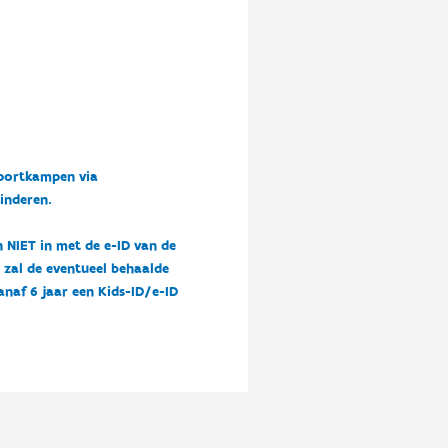
sportkampen via
kinderen.
n NIET in met de e-ID van de
n zal de eventueel behaalde
vanaf 6 jaar een Kids-ID/e-ID