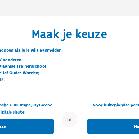
Maak je keuze
oppen als je je wilt aanmelden:
Vlaanderen;
 Vlaamse Trainersschool;
ctief Ouder Worden;
ek;
sche e-ID, Itsme, MyGov.be
Voor buitenlandse pers
igitale sleutel
of
aan
Me