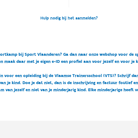
Hulp nodig bij het aanmelden?
n sportkamp bij Sport Vlaanderen? Ga dan naar onze webshop voor de 
n maak daar met je eigen e-ID een profiel aan voor jezelf en voor je 
 in voor een opleiding bij de Vlaamse Trainersschool (VTS)? Schrijf da
 je kind. Doe je dat niet, dan is de inschrijving en factuur foutief e
m van jezelf en niet van je minderjarig kind. Elke minderjarige heeft 