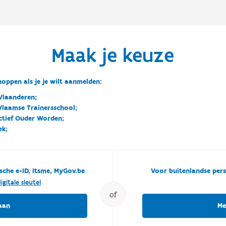
Maak je keuze
oppen als je je wilt aanmelden:
Vlaanderen;
 Vlaamse Trainersschool;
ctief Ouder Worden;
ek;
sche e-ID, Itsme, MyGov.be
Voor buitenlandse pers
igitale sleutel
of
aan
Me