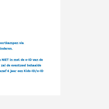
sportkampen via
kinderen.
n NIET in met de e-ID van de
n zal de eventueel behaalde
vanaf 6 jaar een Kids-ID/e-ID