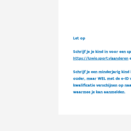
Let op
Schrijf je je kind in voor ee
https://luwio.sport.vlaanderen
e
Schrijf je een minderjarig kind
ouder, maar WEL met de e-ID van
kwalificatie verschijnen op naa
waarmee je kan aanmelden.