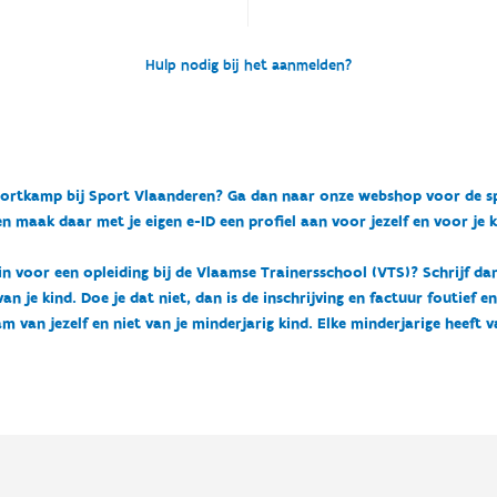
Hulp nodig bij het aanmelden?
n sportkamp bij Sport Vlaanderen? Ga dan naar onze webshop voor de 
n maak daar met je eigen e-ID een profiel aan voor jezelf en voor je 
 in voor een opleiding bij de Vlaamse Trainersschool (VTS)? Schrijf da
 je kind. Doe je dat niet, dan is de inschrijving en factuur foutief e
m van jezelf en niet van je minderjarig kind. Elke minderjarige heeft 