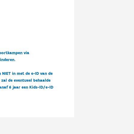
sportkampen via
kinderen.
n NIET in met de e-ID van de
n zal de eventueel behaalde
vanaf 6 jaar een Kids-ID/e-ID