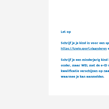
Let op
Schrijf je je kind in voor ee
https://luwio.sport.vlaanderen
e
Schrijf je een minderjarig kind
ouder, maar WEL met de e-ID van
kwalificatie verschijnen op naa
waarmee je kan aanmelden.