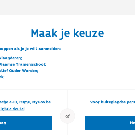
Maak je keuze
oppen als je je wilt aanmelden:
Vlaanderen;
 Vlaamse Trainersschool;
ctief Ouder Worden;
ek;
sche e-ID, Itsme, MyGov.be
Voor buitenlandse pers
igitale sleutel
of
aan
Me