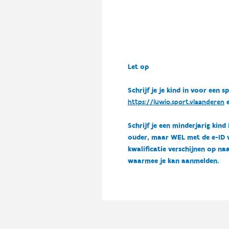
Let op
Schrijf je je kind in voor ee
https://luwio.sport.vlaanderen
e
Schrijf je een minderjarig kind
ouder, maar WEL met de e-ID van
kwalificatie verschijnen op naa
waarmee je kan aanmelden.