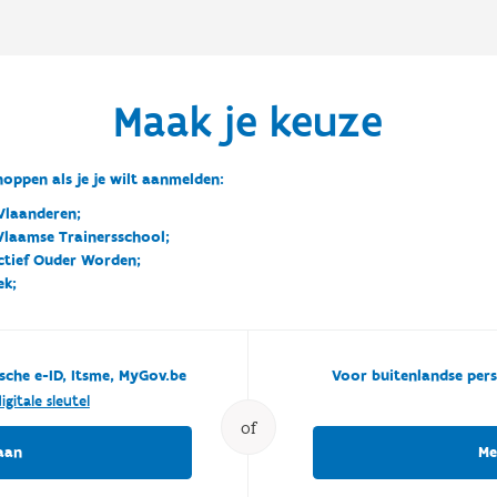
Maak je keuze
oppen als je je wilt aanmelden:
Vlaanderen;
 Vlaamse Trainersschool;
ctief Ouder Worden;
ek;
sche e-ID, Itsme, MyGov.be
Voor buitenlandse pers
igitale sleutel
of
aan
Me