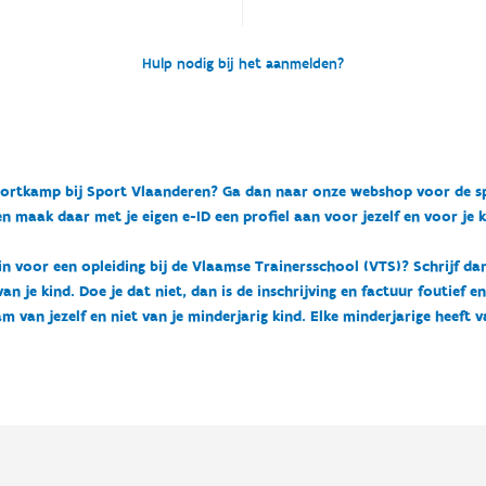
Hulp nodig bij het aanmelden?
n sportkamp bij Sport Vlaanderen? Ga dan naar onze webshop voor de 
n maak daar met je eigen e-ID een profiel aan voor jezelf en voor je 
 in voor een opleiding bij de Vlaamse Trainersschool (VTS)? Schrijf da
 je kind. Doe je dat niet, dan is de inschrijving en factuur foutief e
m van jezelf en niet van je minderjarig kind. Elke minderjarige heeft 