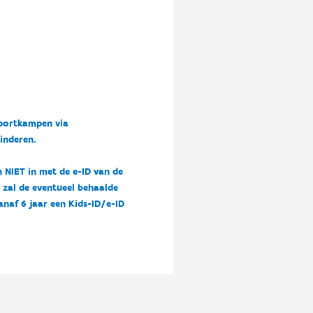
sportkampen via
kinderen.
n NIET in met de e-ID van de
n zal de eventueel behaalde
vanaf 6 jaar een Kids-ID/e-ID