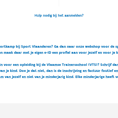
Hulp nodig bij het aanmelden?
n sportkamp bij Sport Vlaanderen? Ga dan naar onze webshop voor de 
n maak daar met je eigen e-ID een profiel aan voor jezelf en voor je 
 in voor een opleiding bij de Vlaamse Trainersschool (VTS)? Schrijf da
 je kind. Doe je dat niet, dan is de inschrijving en factuur foutief e
m van jezelf en niet van je minderjarig kind. Elke minderjarige heeft 