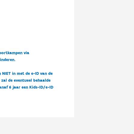
sportkampen via
kinderen.
n NIET in met de e-ID van de
n zal de eventueel behaalde
vanaf 6 jaar een Kids-ID/e-ID