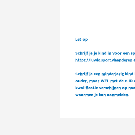
Let op
Schrijf je je kind in voor ee
https://luwio.sport.vlaanderen
e
Schrijf je een minderjarig kind
ouder, maar WEL met de e-ID van
kwalificatie verschijnen op naa
waarmee je kan aanmelden.