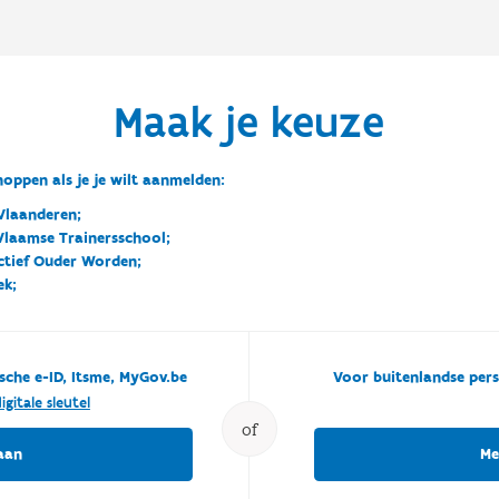
Maak je keuze
oppen als je je wilt aanmelden:
Vlaanderen;
 Vlaamse Trainersschool;
ctief Ouder Worden;
ek;
sche e-ID, Itsme, MyGov.be
Voor buitenlandse pers
igitale sleutel
of
aan
Me