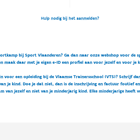
Hulp nodig bij het aanmelden?
n sportkamp bij Sport Vlaanderen? Ga dan naar onze webshop voor de 
n maak daar met je eigen e-ID een profiel aan voor jezelf en voor je 
 in voor een opleiding bij de Vlaamse Trainersschool (VTS)? Schrijf da
 je kind. Doe je dat niet, dan is de inschrijving en factuur foutief e
m van jezelf en niet van je minderjarig kind. Elke minderjarige heeft 