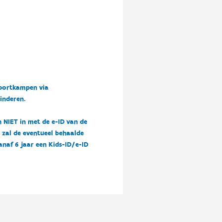
sportkampen via
kinderen.
n NIET in met de e-ID van de
n zal de eventueel behaalde
vanaf 6 jaar een Kids-ID/e-ID