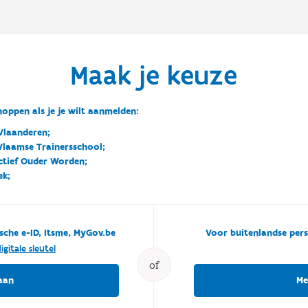
Maak je keuze
oppen als je je wilt aanmelden:
Vlaanderen;
 Vlaamse Trainersschool;
ctief Ouder Worden;
ek;
sche e-ID, Itsme, MyGov.be
Voor buitenlandse pers
igitale sleutel
of
aan
Me