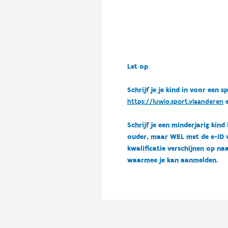
Let op
Schrijf je je kind in voor ee
https://luwio.sport.vlaanderen
e
Schrijf je een minderjarig kind
ouder, maar WEL met de e-ID van
kwalificatie verschijnen op naa
waarmee je kan aanmelden.