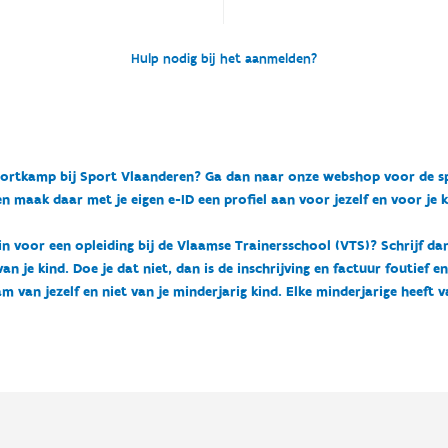
Hulp nodig bij het aanmelden?
n sportkamp bij Sport Vlaanderen? Ga dan naar onze webshop voor de 
n maak daar met je eigen e-ID een profiel aan voor jezelf en voor je 
 in voor een opleiding bij de Vlaamse Trainersschool (VTS)? Schrijf da
 je kind. Doe je dat niet, dan is de inschrijving en factuur foutief e
m van jezelf en niet van je minderjarig kind. Elke minderjarige heeft 