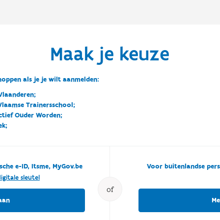
Maak je keuze
oppen als je je wilt aanmelden:
Vlaanderen;
 Vlaamse Trainersschool;
ctief Ouder Worden;
ek;
sche e-ID, Itsme, MyGov.be
Voor buitenlandse pers
igitale sleutel
of
aan
Me