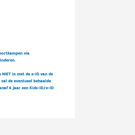
sportkampen via
kinderen.
n NIET in met de e-ID van de
n zal de eventueel behaalde
vanaf 6 jaar een Kids-ID/e-ID