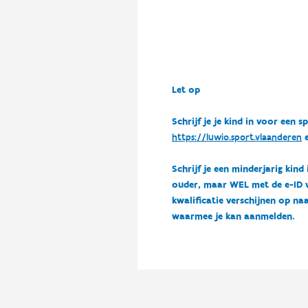
Let op
Schrijf je je kind in voor ee
https://luwio.sport.vlaanderen
e
Schrijf je een minderjarig kind
ouder, maar WEL met de e-ID van
kwalificatie verschijnen op naa
waarmee je kan aanmelden.