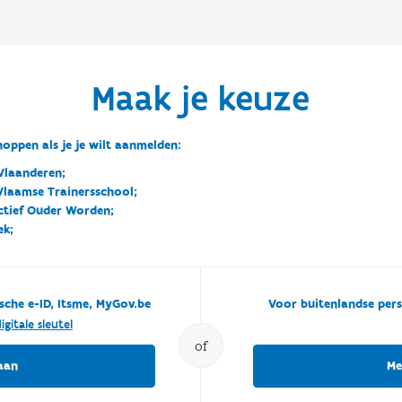
Maak je keuze
oppen als je je wilt aanmelden:
Vlaanderen;
 Vlaamse Trainersschool;
ctief Ouder Worden;
ek;
sche e-ID, Itsme, MyGov.be
Voor buitenlandse pers
igitale sleutel
of
aan
Me