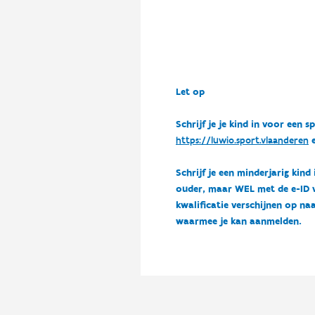
Let op
Schrijf je je kind in voor ee
https://luwio.sport.vlaanderen
e
Schrijf je een minderjarig kind
ouder, maar WEL met de e-ID van
kwalificatie verschijnen op naa
waarmee je kan aanmelden.