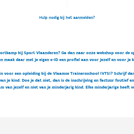
Hulp nodig bij het aanmelden?
n sportkamp bij Sport Vlaanderen? Ga dan naar onze webshop voor de 
n maak daar met je eigen e-ID een profiel aan voor jezelf en voor je 
 in voor een opleiding bij de Vlaamse Trainersschool (VTS)? Schrijf da
 je kind. Doe je dat niet, dan is de inschrijving en factuur foutief e
m van jezelf en niet van je minderjarig kind. Elke minderjarige heeft 