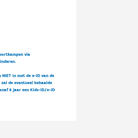
sportkampen via
kinderen.
n NIET in met de e-ID van de
n zal de eventueel behaalde
vanaf 6 jaar een Kids-ID/e-ID