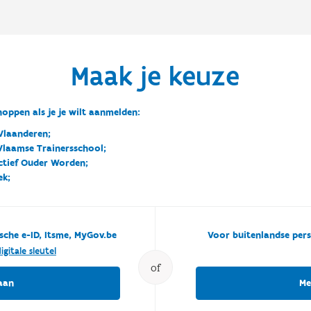
Maak je keuze
oppen als je je wilt aanmelden:
Vlaanderen;
 Vlaamse Trainersschool;
ctief Ouder Worden;
ek;
sche e-ID, Itsme, MyGov.be
Voor buitenlandse pers
igitale sleutel
of
aan
Me