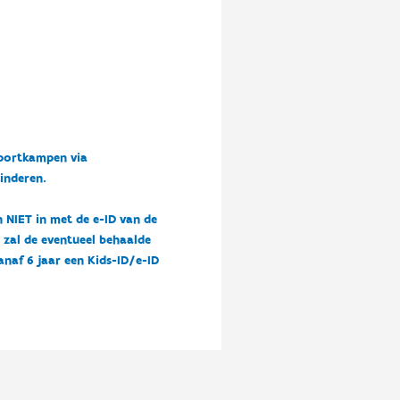
sportkampen via
kinderen.
n NIET in met de e-ID van de
n zal de eventueel behaalde
vanaf 6 jaar een Kids-ID/e-ID