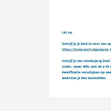
Let op
Schrijf je je kind in voor ee
https://luwio.sport.vlaanderen
e
Schrijf je een minderjarig kind
ouder, maar WEL met de e-ID van
kwalificatie verschijnen op naa
waarmee je kan aanmelden.