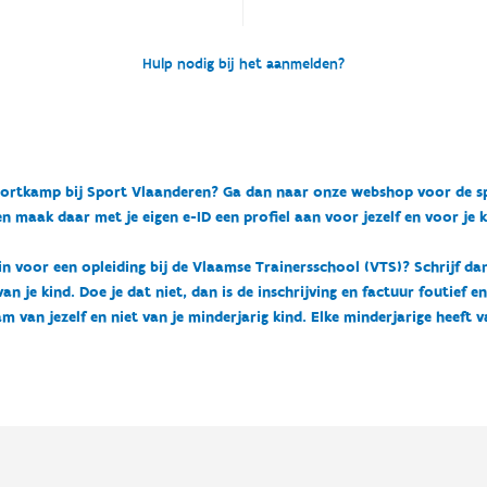
Hulp nodig bij het aanmelden?
n sportkamp bij Sport Vlaanderen? Ga dan naar onze webshop voor de 
n maak daar met je eigen e-ID een profiel aan voor jezelf en voor je 
 in voor een opleiding bij de Vlaamse Trainersschool (VTS)? Schrijf da
 je kind. Doe je dat niet, dan is de inschrijving en factuur foutief e
m van jezelf en niet van je minderjarig kind. Elke minderjarige heeft 