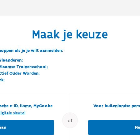
Maak je keuze
oppen als je je wilt aanmelden:
Vlaanderen;
 Vlaamse Trainersschool;
ctief Ouder Worden;
ek;
sche e-ID, Itsme, MyGov.be
Voor buitenlandse pers
igitale sleutel
of
aan
Me