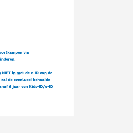
sportkampen via
kinderen.
n NIET in met de e-ID van de
n zal de eventueel behaalde
vanaf 6 jaar een Kids-ID/e-ID