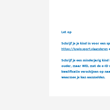
Let op
Schrijf je je kind in voor ee
https://luwio.sport.vlaanderen
e
Schrijf je een minderjarig kind
ouder, maar WEL met de e-ID van
kwalificatie verschijnen op naa
waarmee je kan aanmelden.