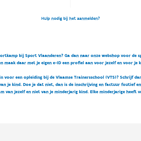
Hulp nodig bij het aanmelden?
n sportkamp bij Sport Vlaanderen? Ga dan naar onze webshop voor de 
n maak daar met je eigen e-ID een profiel aan voor jezelf en voor je 
 in voor een opleiding bij de Vlaamse Trainersschool (VTS)? Schrijf da
 je kind. Doe je dat niet, dan is de inschrijving en factuur foutief e
m van jezelf en niet van je minderjarig kind. Elke minderjarige heeft 