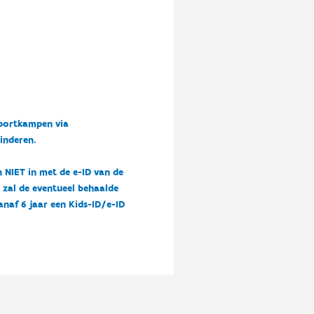
sportkampen via
kinderen.
n NIET in met de e-ID van de
n zal de eventueel behaalde
vanaf 6 jaar een Kids-ID/e-ID