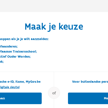
Maak je keuze
oppen als je je wilt aanmelden:
Vlaanderen;
 Vlaamse Trainersschool;
ctief Ouder Worden;
ek;
sche e-ID, Itsme, MyGov.be
Voor buitenlandse pers
igitale sleutel
of
aan
Me