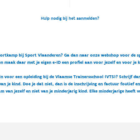
Hulp nodig bij het aanmelden?
n sportkamp bij Sport Vlaanderen? Ga dan naar onze webshop voor de 
n maak daar met je eigen e-ID een profiel aan voor jezelf en voor je 
 in voor een opleiding bij de Vlaamse Trainersschool (VTS)? Schrijf da
 je kind. Doe je dat niet, dan is de inschrijving en factuur foutief e
m van jezelf en niet van je minderjarig kind. Elke minderjarige heeft 