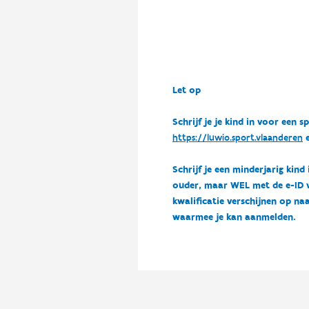
Let op
Schrijf je je kind in voor ee
https://luwio.sport.vlaanderen
e
Schrijf je een minderjarig kind
ouder, maar WEL met de e-ID van
kwalificatie verschijnen op naa
waarmee je kan aanmelden.