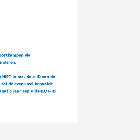
sportkampen via
kinderen.
n NIET in met de e-ID van de
n zal de eventueel behaalde
vanaf 6 jaar een Kids-ID/e-ID