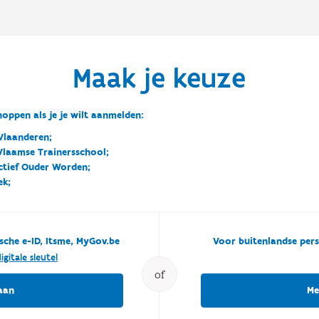
Maak je keuze
oppen als je je wilt aanmelden:
Vlaanderen;
 Vlaamse Trainersschool;
ctief Ouder Worden;
ek;
sche e-ID, Itsme, MyGov.be
Voor buitenlandse pers
igitale sleutel
of
aan
Me