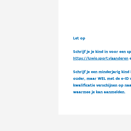
Let op
Schrijf je je kind in voor ee
https://luwio.sport.vlaanderen
e
Schrijf je een minderjarig kind
ouder, maar WEL met de e-ID van
kwalificatie verschijnen op naa
waarmee je kan aanmelden.