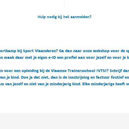
Hulp nodig bij het aanmelden?
n sportkamp bij Sport Vlaanderen? Ga dan naar onze webshop voor de 
n maak daar met je eigen e-ID een profiel aan voor jezelf en voor je 
 in voor een opleiding bij de Vlaamse Trainersschool (VTS)? Schrijf da
 je kind. Doe je dat niet, dan is de inschrijving en factuur foutief e
m van jezelf en niet van je minderjarig kind. Elke minderjarige heeft 