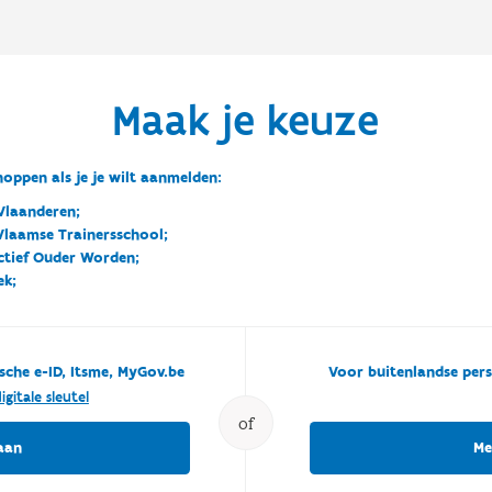
Maak je keuze
oppen als je je wilt aanmelden:
Vlaanderen;
 Vlaamse Trainersschool;
ctief Ouder Worden;
ek;
sche e-ID, Itsme, MyGov.be
Voor buitenlandse pers
igitale sleutel
of
aan
Me