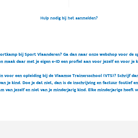
Hulp nodig bij het aanmelden?
n sportkamp bij Sport Vlaanderen? Ga dan naar onze webshop voor de 
n maak daar met je eigen e-ID een profiel aan voor jezelf en voor je 
 in voor een opleiding bij de Vlaamse Trainersschool (VTS)? Schrijf da
 je kind. Doe je dat niet, dan is de inschrijving en factuur foutief e
m van jezelf en niet van je minderjarig kind. Elke minderjarige heeft 