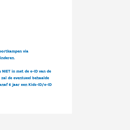
sportkampen via
kinderen.
n NIET in met de e-ID van de
n zal de eventueel behaalde
vanaf 6 jaar een Kids-ID/e-ID