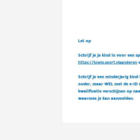
Let op
Schrijf je je kind in voor ee
https://luwio.sport.vlaanderen
e
Schrijf je een minderjarig kind
ouder, maar WEL met de e-ID van
kwalificatie verschijnen op naa
waarmee je kan aanmelden.